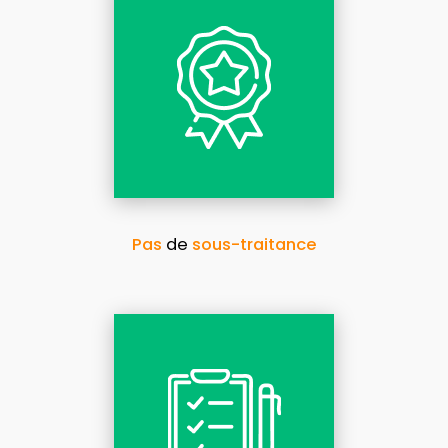
Pas
de
sous-traitance