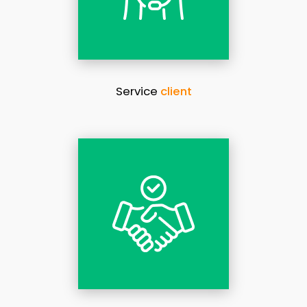
Service
client