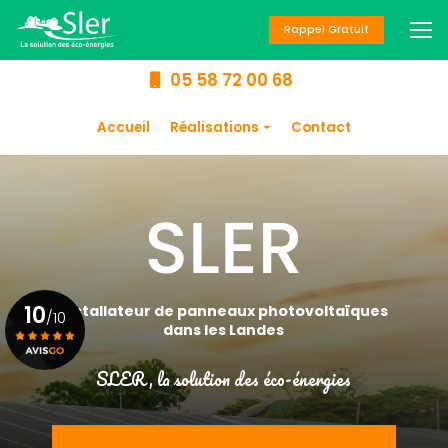
Aller
au
Rappel Gratuit
contenu
principal
05 58 72 00 68
Navigation secondaire
Accueil
Réalisations
Contact
Panneaux
photovoltaïques
Chauffage
Climatisation
Chauffe-eau
10
Installateur de panneaux photovoltaïques
/10
dans les Landes
SLER, la solution des éco-énergies
Voir le certificat