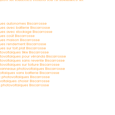
Pose de panneaux solaires par un installateur de
teur de panneaux photovoltaïques à Bordeaux
ues autonomes Biscarrosse
es avec batterie Biscarrosse
ues avec stockage Biscarrosse
ues coût Biscarrosse
ues maison Biscarrosse
ues rendement Biscarrosse
s sur toit plat Biscarrosse
ovoltaïques 9kw Biscarrosse
ovoltaïques pour véranda Biscarrosse
ovoltaïques sans revente Biscarrosse
voltaïques sur toiture Biscarrosse
e panneaux photovoltaïques Biscarrosse
taïques sans batterie Biscarrosse
 photovoltaïques Biscarrosse
ltaïques choisir Biscarrosse
 photovoltaïques Biscarrosse