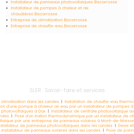
Installateur de panneaux photovoltaïques
Biscarrosse
Installateur de pompes à chaleur et de
chaudières
Biscarrosse
Entreprise de climatisation
Biscarrosse
Entreprise de chauffe-eau
Biscarrosse
SLER : Savoir-faire et services
e climatisation dans les Landes
|
Installation de chauffe-eau therm
ation d'une pompe à chaleur air eau par un installateur de pompes 
x photovoltaïques à Dax
|
Installateur de centrale photovoltaïque 
andes
|
Pose d'un ballon thermodynamique par un installateur de 
voltaïque par une entreprise de panneaux solaires à Mont-de-Marsa
nstallateur de panneaux photovoltaïques dans les Landes
|
Devis e
|
Installateur de panneaux solaires dans les Landes
|
Pose de panne