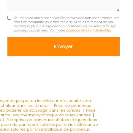
J'autorise ce site à conserver l'ensemble des données transmises
dans ce formulaire pour faciliter le suivi et le traitement de ma
demande.
(Aucune exploitation commerciale ne sera faite des
données conservées. Voir notre
politique de confidentialité
)
odynamique par un installateur de chauffe-eau
à chaleur dans les Landes
|
Pose de panneaux
avec batterie de stockage dans les Landes
|
Pose
chauffe-eau thermodynamique dans les Landes
|
n
|
Entreprise de panneaux photovoltaïques dans
t pose de panneaux solaires par un installateur de
aux solaires par un installateur de panneaux