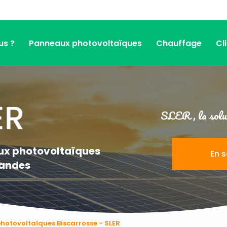
us ?
Panneaux photovoltaïques
Chauffage
Cl
SLER, la solut
aux photovoltaïques
En s
Landes
hotovoltaïques Biscarrosse - SLER