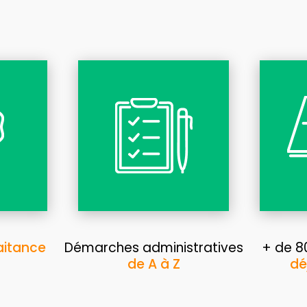
aitance
Démarches administratives
+ de 80
de A à Z
dé