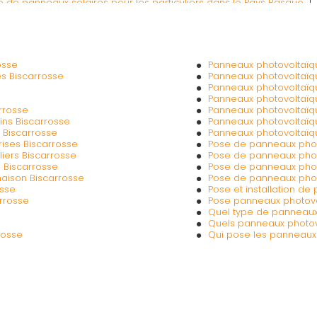
e de panneaux solaires pour les particuliers dans le Pays Basque
|
-Atlantiques
|
Pose de panneaux photovoltaïques par un installa
osse
Panneaux photovoltaïq
es Biscarrosse
Panneaux photovoltaïqu
Panneaux photovoltaïq
Panneaux photovoltaïq
rrosse
Panneaux photovoltaïq
ins Biscarrosse
Panneaux photovoltaïq
 Biscarrosse
Panneaux photovoltaïque
rises Biscarrosse
Pose de panneaux phot
liers Biscarrosse
Pose de panneaux phot
e Biscarrosse
Pose de panneaux phot
maison Biscarrosse
Pose de panneaux photo
osse
Pose et installation d
arrosse
Pose panneaux photovol
Quel type de panneaux
Quels panneaux photovo
rosse
Qui pose les panneaux