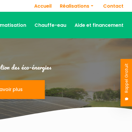
Navigation secondaire
Accueil
Réalisations
Contact
Panneaux photovoltaïques
imatisation
Chauffe-eau
Aide et financement
Chauffage
Climatisation
Chauffe-eau
ion des éco-énergies
Rappel Gratuit
avoir plus