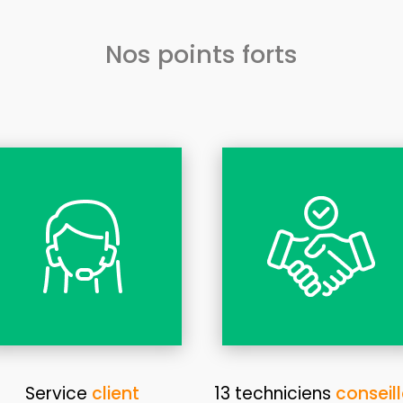
Nos points forts
Service
client
13 techniciens
conseill