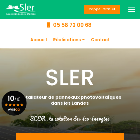
Aller
au
Rappel Gratuit
contenu
principal
05 58 72 00 68
Navigation secondaire
Accueil
Réalisations
Contact
Panneaux
photovoltaïques
Chauffage
Climatisation
Chauffe-eau
10
Installateur de panneaux photovoltaïques
/10
dans les Landes
SLER, la solution des éco-énergies
Voir le certificat