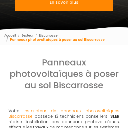
En savoir plus
Accueil
Secteur
Biscarrosse
Panneaux photovoltaïques à poser au sol Biscarrosse
Panneaux
photovoltaïques à poser
au sol Biscarrosse
Votre
installateur de panneaux photovoltaïques
Biscarrosse
possède 13 techniciens-conseillers.
SLER
réalise l’installation des panneaux photovoltaïques,
effectue les travaux de maintenance sur les systèmes