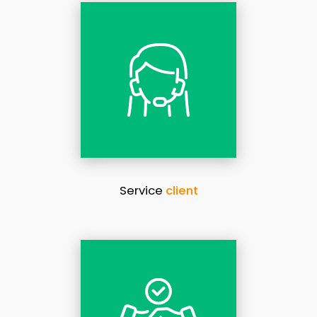
Service
client