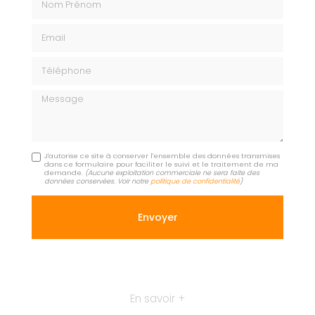
Email
Téléphone
Message
J'autorise ce site à conserver l'ensemble des données transmises
dans ce formulaire pour faciliter le suivi et le traitement de ma
demande.
(Aucune exploitation commerciale ne sera faite des
données conservées. Voir notre
politique de confidentialité
)
En savoir +