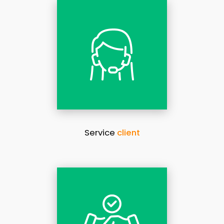
Service
client