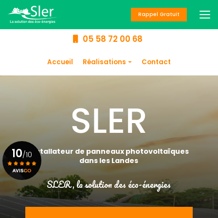
Aller
au
Rappel Gratuit
contenu
principal
05 58 72 00 68
Navigation secondaire
Accueil
Réalisations
Contact
Panneaux
photovoltaïques
Chauffage
Climatisation
Chauffe-eau
10
Installateur de panneaux photovoltaïques
/10
dans les Landes
SLER, la solution des éco-énergies
Voir le certificat