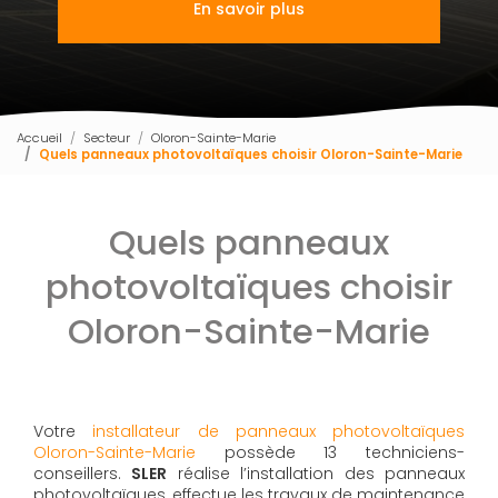
En savoir plus
Accueil
Secteur
Oloron-Sainte-Marie
Quels panneaux photovoltaïques choisir Oloron-Sainte-Marie
Quels panneaux
photovoltaïques choisir
Oloron-Sainte-Marie
Votre
installateur de panneaux photovoltaïques
Oloron-Sainte-Marie
possède 13 techniciens-
conseillers.
SLER
réalise l’installation des panneaux
photovoltaïques, effectue les travaux de maintenance