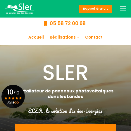
Aller
au
Rappel Gratuit
contenu
principal
05 58 72 00 68
Navigation secondaire
Accueil
Réalisations
Contact
Panneaux
photovoltaïques
Chauffage
Climatisation
Chauffe-eau
10
Installateur de panneaux photovoltaïques
/10
dans les Landes
SLER, la solution des éco-énergies
Voir le certificat