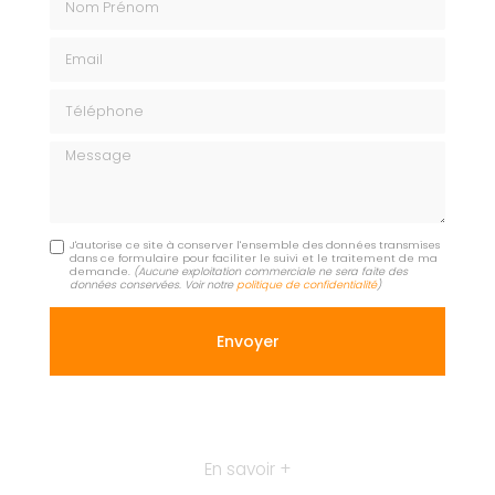
Email
Téléphone
Message
J'autorise ce site à conserver l'ensemble des données transmises
dans ce formulaire pour faciliter le suivi et le traitement de ma
demande.
(Aucune exploitation commerciale ne sera faite des
données conservées. Voir notre
politique de confidentialité
)
En savoir +