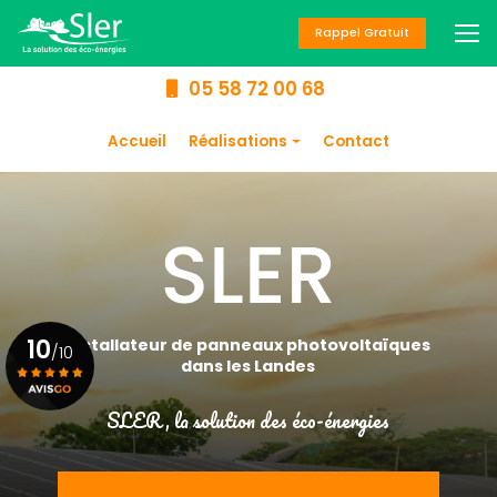
Aller
au
Rappel Gratuit
contenu
principal
05 58 72 00 68
Navigation secondaire
Accueil
Réalisations
Contact
Panneaux
photovoltaïques
Chauffage
Climatisation
Chauffe-eau
10
Installateur de panneaux photovoltaïques
/10
dans les Landes
SLER, la solution des éco-énergies
Voir le certificat