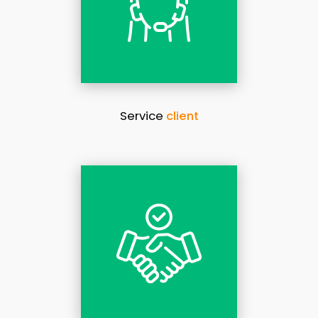
Service
client