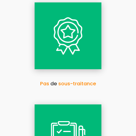
Pas
de
sous-traitance