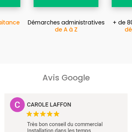
aitance
Démarches administratives
+ de 80
de A à Z
dé
Avis Google