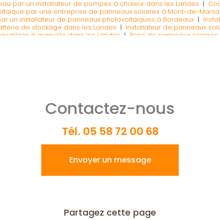
eau par un installateur de pompes à chaleur dans les Landes
|
Coû
oltaïque par une entreprise de panneaux solaires à Mont-de-Marsa
ar un installateur de panneaux photovoltaïques à Bordeaux
|
Insta
tterie de stockage dans les Landes
|
Installateur de panneaux sol
haudières à granulés dans les Landes
|
Pose de panneaux solaires p
taïques dans les Landes
|
Pose de panneaux solaires par un insta
 en Gironde
|
Pose d'un ballon thermodynamique par un installate
dans les Landes
|
Pose de panneaux photovoltaïques par un insta
x
|
Pose d'une climatisation par un installateur de climatisation dan
laires par un installateur de panneaux photovoltaïques dans les L
panneaux photovoltaïques dans les Landes
Contactez-nous
Tél.
05 58 72 00 68
Envoyer un message
Partagez cette page