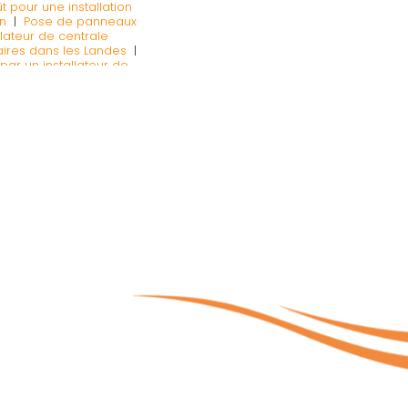
t pour une installation
n
|
Pose de panneaux
llateur de centrale
aires dans les Landes
|
ar un installateur de
llateur de panneaux
ur de chauffe-eau
llateur de panneaux
s les Landes
|
Devis et
andes
|
Entreprise de