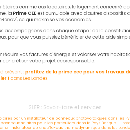
riétaires comme aux locataires, le logement concerné do
ime, la
Prime CEE
est cumulable avec d'autres dispositifs
eRénov', ce qui maximise vos économies.
us accompagnons dans chaque étape : de la constitution
aux, pour que vous puissiez bénéficier de cette aide simp
 réduire vos factures d'énergie et valoriser votre habitat
r concrétiser votre projet écoresponsable.
à présent :
profitez de la prime cee pour vos travaux 
er !
dans Les Landes
.
SLER : Savoir-faire et services
aires par un installateur de panneaux photovoltaïques dans les Py
panneaux solaires pour les particuliers dans le Pays Basque
|
Inst
r un installateur de chauffe-eau thermodynamique dans les Land