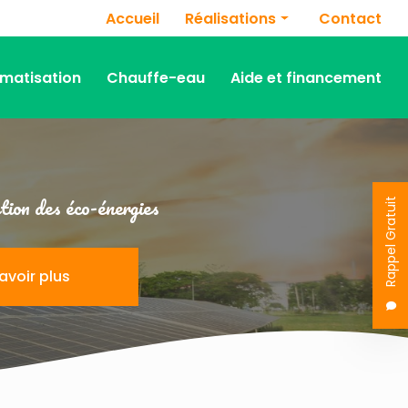
Navigation secondaire
Accueil
Réalisations
Contact
Panneaux photovoltaïques
imatisation
Chauffe-eau
Aide et financement
Chauffage
Climatisation
Chauffe-eau
ion des éco-énergies
Rappel Gratuit
avoir plus