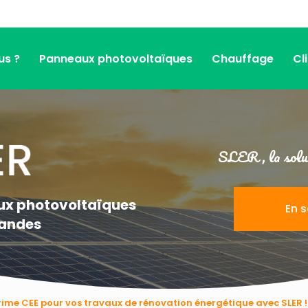
us ?
Panneaux photovoltaïques
Chauffage
Cl
SLER, la solut
aux photovoltaïques
En s
Landes
Prime CEE pour vos travaux de rénovation énergétique avec SLER !