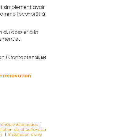
it simplement avoir
 comme l'éco-prêt à
 du dossier à la
lement et
ion ! Contactez
SLER
de rénovation
rénées-Atlantiques
|
allation de chauffe-eau
es
|
Installation d'une