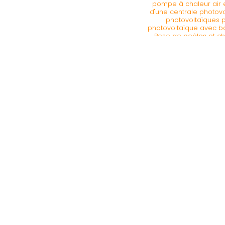
pompe à chaleur air 
d'une centrale photov
photovoltaïques p
photovoltaïque avec ba
Pose de poêles et c
panneaux photovol
photovoltaïques
thermodynamique 
photovoltaïques à Da
pose de panneaux so