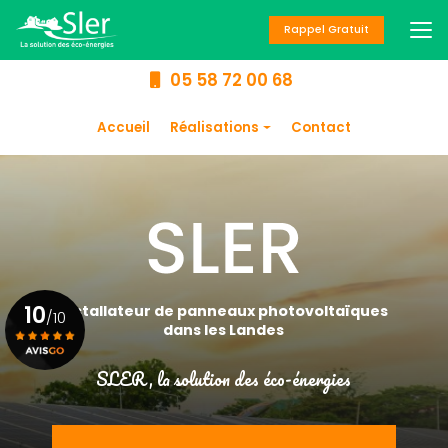
Aller
au
Rappel Gratuit
contenu
principal
05 58 72 00 68
Navigation secondaire
Accueil
Réalisations
Contact
Panneaux
photovoltaïques
Chauffage
Climatisation
Chauffe-eau
10
Installateur de panneaux photovoltaïques
/10
dans les Landes
SLER, la solution des éco-énergies
Voir le certificat