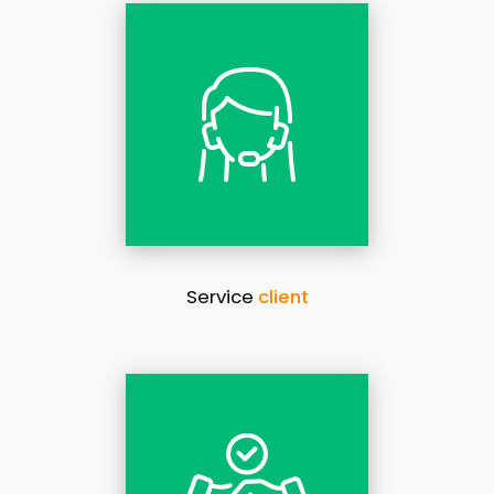
Service
client