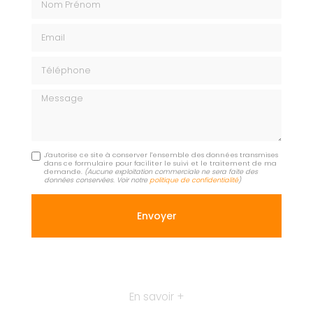
Email
Téléphone
Message
J'autorise ce site à conserver l'ensemble des données transmises
dans ce formulaire pour faciliter le suivi et le traitement de ma
demande.
(Aucune exploitation commerciale ne sera faite des
données conservées. Voir notre
politique de confidentialité
)
En savoir +