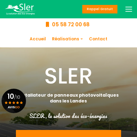
Aller
au
Rappel Gratuit
contenu
principal
05 58 72 00 68
Navigation secondaire
Accueil
Réalisations
Contact
Panneaux
photovoltaïques
Chauffage
Climatisation
Chauffe-eau
10
Installateur de panneaux photovoltaïques
/10
dans les Landes
SLER, la solution des éco-énergies
Voir le certificat