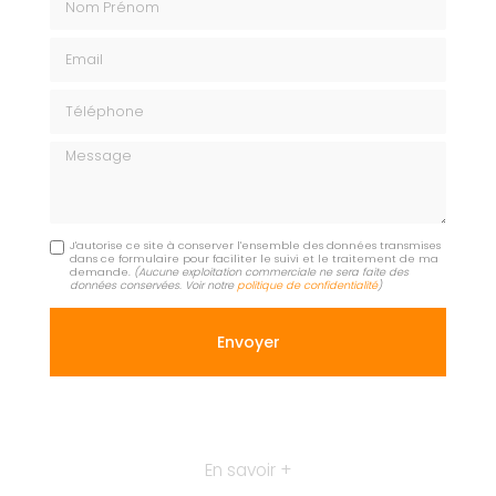
Email
Téléphone
Message
J'autorise ce site à conserver l'ensemble des données transmises
dans ce formulaire pour faciliter le suivi et le traitement de ma
demande.
(Aucune exploitation commerciale ne sera faite des
données conservées. Voir notre
politique de confidentialité
)
En savoir +