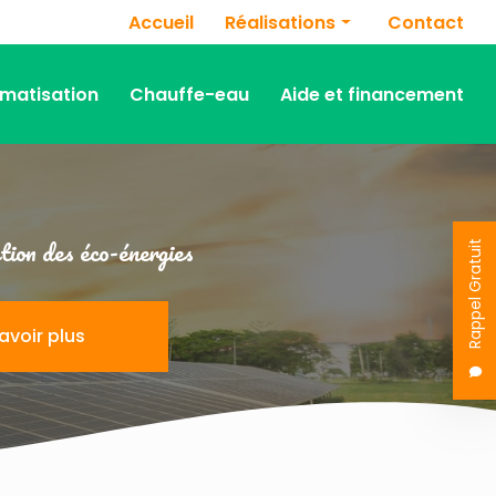
Navigation secondaire
Accueil
Réalisations
Contact
Panneaux photovoltaïques
imatisation
Chauffe-eau
Aide et financement
Chauffage
Climatisation
Chauffe-eau
ion des éco-énergies
Rappel Gratuit
avoir plus