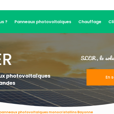
us ?
Panneaux photovoltaïques
Chauffage
Cl
SLER, la solut
aux photovoltaïques
En s
Landes
e panneaux photovoltaïques monocristallins Bayonne