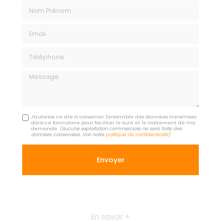
Nom Prénom
Email
Téléphone
Message
J'autorise ce site à conserver l'ensemble des données transmises
dans ce formulaire pour faciliter le suivi et le traitement de ma
demande.
(Aucune exploitation commerciale ne sera faite des
données conservées. Voir notre
politique de confidentialité
)
En savoir +