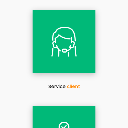
Service
client