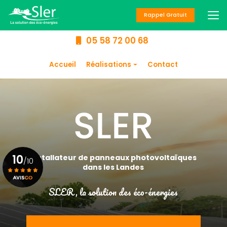
Aller
au
Rappel Gratuit
contenu
principal
05 58 72 00 68
Navigation secondaire
Accueil
Réalisations
Contact
Panneaux
photovoltaïques
Chauffage
Climatisation
Chauffe-eau
10
Installateur de panneaux photovoltaïques
/10
dans les Landes
SLER, la solution des éco-énergies
Voir le certificat