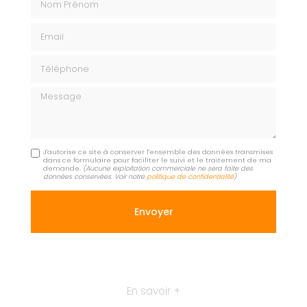
Email
Téléphone
Message
J'autorise ce site à conserver l'ensemble des données transmises
dans ce formulaire pour faciliter le suivi et le traitement de ma
demande.
(Aucune exploitation commerciale ne sera faite des
données conservées. Voir notre
politique de confidentialité
)
En savoir +