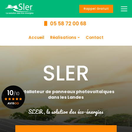
Aller
au
Rappel Gratuit
contenu
principal
05 58 72 00 68
Navigation secondaire
Accueil
Réalisations
Contact
Panneaux
photovoltaïques
Chauffage
Climatisation
Chauffe-eau
10
Installateur de panneaux photovoltaïques
/10
dans les Landes
SLER, la solution des éco-énergies
Voir le certificat