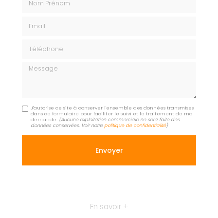
Email
Téléphone
Message
J'autorise ce site à conserver l'ensemble des données transmises
dans ce formulaire pour faciliter le suivi et le traitement de ma
demande.
(Aucune exploitation commerciale ne sera faite des
données conservées. Voir notre
politique de confidentialité
)
En savoir +