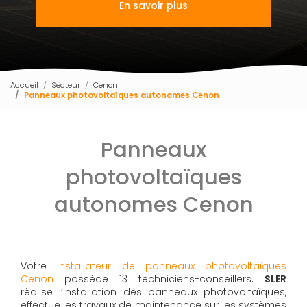
En savoir plus
Accueil
Secteur
Cenon
Panneaux photovoltaïques autonomes Cenon
Panneaux
photovoltaïques
autonomes Cenon
Votre
installateur de panneaux photovoltaïques
Cenon
possède 13 techniciens-conseillers.
SLER
réalise l’installation des panneaux photovoltaïques,
effectue les travaux de maintenance sur les systèmes