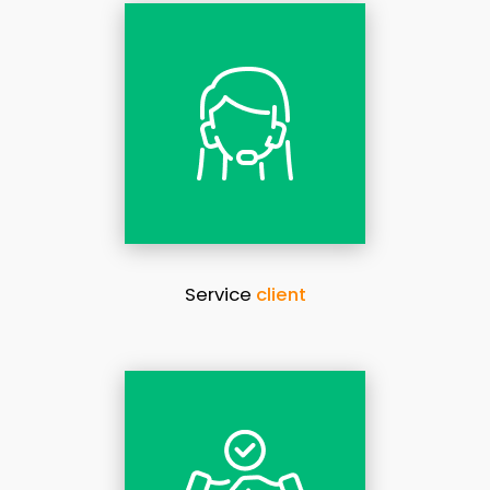
Service
client