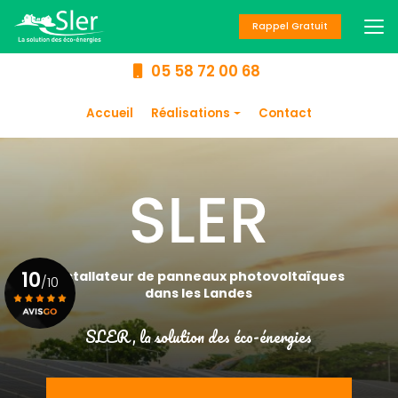
Aller
au
Rappel Gratuit
contenu
principal
05 58 72 00 68
Navigation secondaire
Accueil
Réalisations
Contact
Panneaux
photovoltaïques
Chauffage
Climatisation
Chauffe-eau
10
Installateur de panneaux photovoltaïques
/10
dans les Landes
SLER, la solution des éco-énergies
Voir le certificat